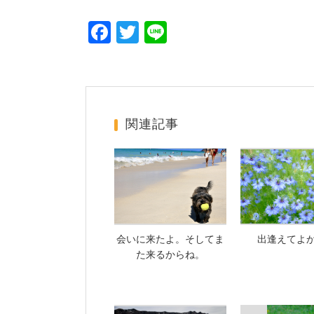
F
T
Li
a
wi
n
c
tt
e
e
er
b
関連記事
o
o
k
会いに来たよ。そしてま
出逢えてよ
た来るからね。