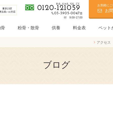
お気軽にご
お
受
付 9:00-17:00
納骨
粉骨・散骨
供養
料金表
ペット
アクセス
個別葬
ブログ