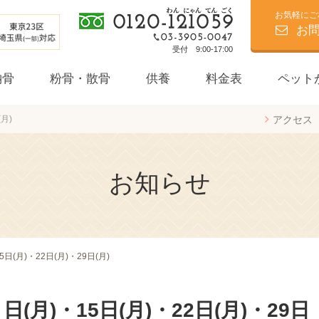
お気軽にご
お
受付 9:00-17:00
納骨
粉骨・散骨
供養
料金表
ペット
月)
アクセス
個別葬
お知らせ
日(月)・22日(月)・29日(月)
(月)・15日(月)・22日(月)・29日