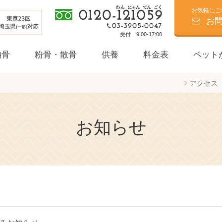
お気軽にご
お
受付 9:00-17:00
納骨
粉骨・散骨
供養
料金表
ペット
アクセス
個別葬
お知らせ